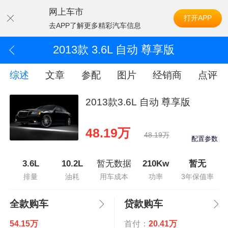
网上车市
打开APP
去APP了解更多精彩汽车信息
2013款 3.6L 自动 尊享版
综述
文章
参配
图片
经销商
点评
2013款3.6L 自动 尊享版
48.19万
48.19万
配置参数
3.6L
10.2L
暂无数据
210Kw
暂无
排量
油耗
用车成本
功率
3年保值率
全款购车
贷款购车
54.15万
首付：
20.41万