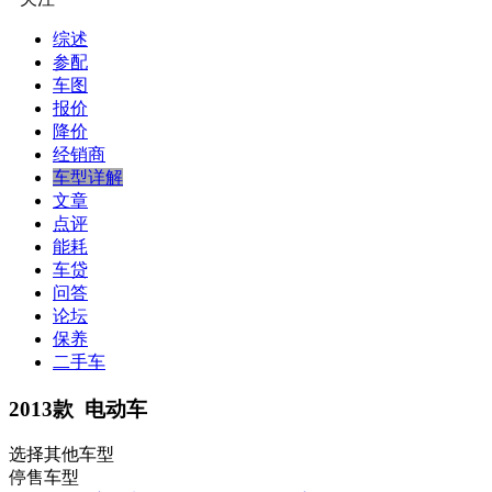
综述
参配
车图
报价
降价
经销商
车型详解
文章
点评
能耗
车贷
问答
论坛
保养
二手车
2013款 电动车
选择其他车型
停售车型