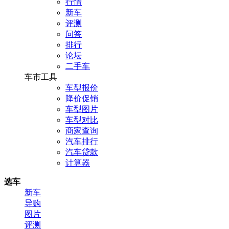
行情
新车
评测
问答
排行
论坛
二手车
车市工具
车型报价
降价促销
车型图片
车型对比
商家查询
汽车排行
汽车贷款
计算器
选车
新车
导购
图片
评测