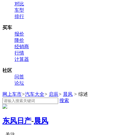
对比
车型
排行
买车
报价
降价
经销商
行情
计算器
社区
问答
论坛
网上车市
>
汽车大全
>
启辰
>
晨风
>
综述
搜索
东风日产
-
晨风
关注