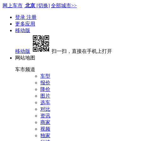
网上车市
北京
[切换]
全部城市>>
登录
注册
更多应用
移动版
移动版
扫一扫，直接在手机上打开
网站地图
车市频道
车型
报价
降价
图片
选车
对比
资讯
商家
视频
独家