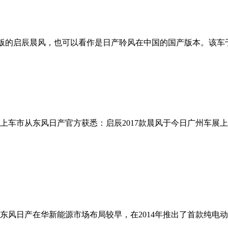
量产版的启辰晨风，也可以看作是日产聆风在中国的国产版本。该车于
网上车市从东风日产官方获悉：启辰2017款晨风于今日广州车
产在华新能源市场布局较早，在2014年推出了首款纯电动车——启辰