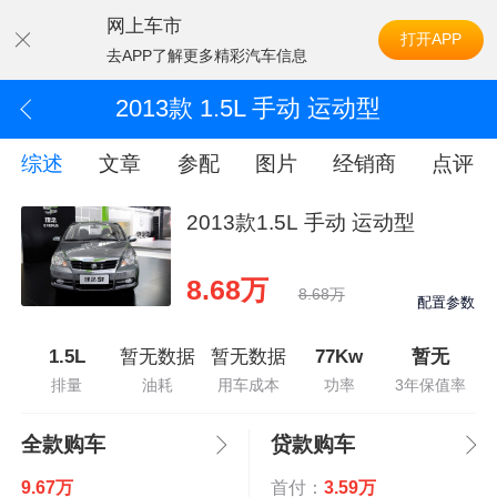
网上车市
打开APP
去APP了解更多精彩汽车信息
2013款 1.5L 手动 运动型
综述
文章
参配
图片
经销商
点评
2013款1.5L 手动 运动型
8.68万
8.68万
配置参数
1.5L
暂无数据
暂无数据
77Kw
暂无
排量
油耗
用车成本
功率
3年保值率
全款购车
贷款购车
9.67万
首付：
3.59万