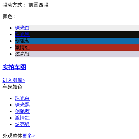
驱动方式：
前置四驱
颜色：
珠光白
珠光黑
创驰蓝
激情红
炫亮银
实拍车图
进入图库>
车身颜色
珠光白
珠光黑
创驰蓝
激情红
炫亮银
外观整体
更多>