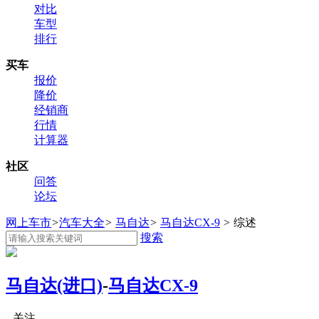
对比
车型
排行
买车
报价
降价
经销商
行情
计算器
社区
问答
论坛
网上车市
>
汽车大全
>
马自达
>
马自达CX-9
>
综述
搜索
马自达(进口)
-
马自达CX-9
关注