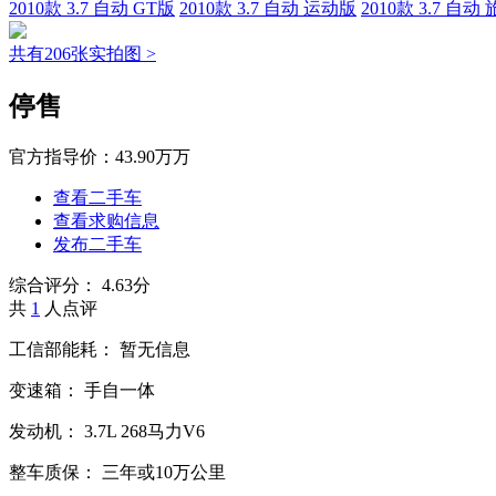
2010款 3.7 自动 GT版
2010款 3.7 自动 运动版
2010款 3.7 自动
共有206张实拍图 >
停售
官方指导价：
43.90万万
查看二手车
查看求购信息
发布二手车
综合评分：
4.63分
共
1
人点评
工信部能耗：
暂无信息
变速箱：
手自一体
发动机：
3.7L
268马力V6
整车质保：
三年或10万公里