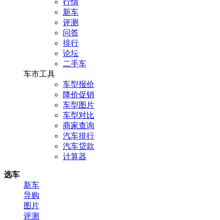
行情
新车
评测
问答
排行
论坛
二手车
车市工具
车型报价
降价促销
车型图片
车型对比
商家查询
汽车排行
汽车贷款
计算器
选车
新车
导购
图片
评测