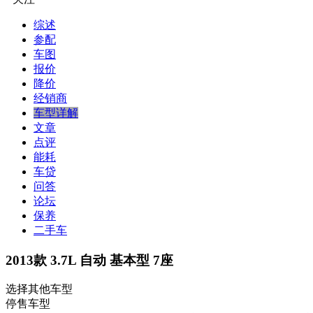
综述
参配
车图
报价
降价
经销商
车型详解
文章
点评
能耗
车贷
问答
论坛
保养
二手车
2013款 3.7L 自动 基本型 7座
选择其他车型
停售车型