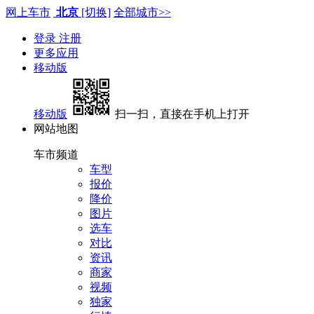
网上车市
北京
[切换]
全部城市>>
登录
注册
更多应用
移动版
移动版
扫一扫，直接在手机上打开
网站地图
车市频道
车型
报价
降价
图片
选车
对比
资讯
商家
视频
独家