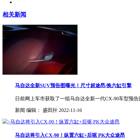
相关新闻
马自达全新SUV预告图曝光！尺寸超途昂/换六缸引擎
日前网上车市获取了一组马自达全新一代CX-90车型预告
新闻
编辑：
盛田肸
2022-11-16
马自达将引入CX-90！纵置六缸+后驱 PK大众途昂