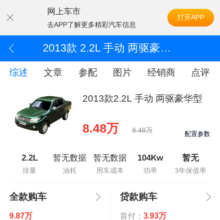
网上车市
打开APP
去APP了解更多精彩汽车信息
2013款 2.2L 手动 两驱豪华型
综述
文章
参配
图片
经销商
点评
2013款2.2L 手动 两驱豪华型
8.48万
8.48万
配置参数
2.2L
暂无数据
暂无数据
104Kw
暂无
排量
油耗
用车成本
功率
3年保值率
全款购车
贷款购车
9.87万
首付：
3.93万