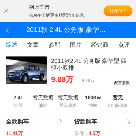
网上车市
打开APP
去APP了解更多精彩汽车信息
2011款 2.4L 公务版 豪华型 四驱小双排
综述
文章
参配
图片
经销商
点评
2011款2.4L 公务版 豪华型 四
驱小双排
9.88万
9.88万
配置参数
2.4L
暂无数据
暂无数据
100Kw
暂无
排量
油耗
用车成本
功率
3年保值率
全款购车
贷款购车
11.41万
首付：
4.5万