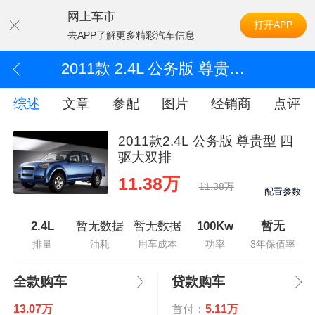
网上车市
打开APP
去APP了解更多精彩汽车信息
2011款 2.4L 公务版 尊贵型 四驱大双排
综述
文章
参配
图片
经销商
点评
2011款2.4L 公务版 尊贵型 四
驱大双排
11.38万
11.38万
配置参数
2.4L
暂无数据
暂无数据
100Kw
暂无
排量
油耗
用车成本
功率
3年保值率
全款购车
贷款购车
13.07万
首付：
5.11万