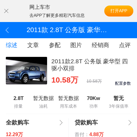
网上车市
打开APP
去APP了解更多精彩汽车信息
2011款 2.8T 公务版 豪华型 四驱小双排
综述
文章
参配
图片
经销商
点评
2011款2.8T 公务版 豪华型 四
驱小双排
10.58万
10.58万
配置参数
2.8T
暂无数据
暂无数据
70Kw
暂无
排量
油耗
用车成本
功率
3年保值率
全款购车
贷款购车
12.29万
首付：
4.88万