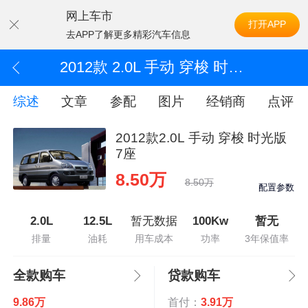
网上车市
打开APP
去APP了解更多精彩汽车信息
2012款 2.0L 手动 穿梭 时光版 7座
综述
文章
参配
图片
经销商
点评
2012款2.0L 手动 穿梭 时光版
7座
8.50万
8.50万
配置参数
2.0L
12.5L
暂无数据
100Kw
暂无
排量
油耗
用车成本
功率
3年保值率
全款购车
贷款购车
9.86万
首付：
3.91万