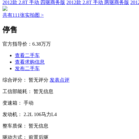
2012款 2.8T 手动 四驱商务版
2012款 2.8T 手动 两驱商务版
20
共有111张实拍图 >
停售
官方指导价：
6.38万万
查看二手车
查看求购信息
发布二手车
综合评分：
暂无评分
发表点评
工信部能耗：
暂无信息
变速箱：
手动
发动机：
2.2L
106马力L4
整车质保：
暂无信息
驱动方式：
前置后驱