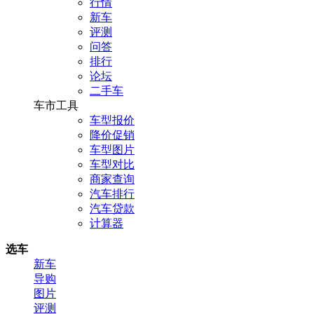
行情
新车
评测
问答
排行
论坛
二手车
车市工具
车型报价
降价促销
车型图片
车型对比
商家查询
汽车排行
汽车贷款
计算器
选车
新车
导购
图片
评测