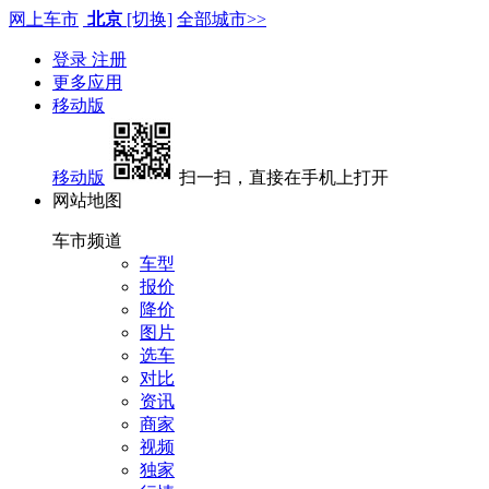
网上车市
北京
[切换]
全部城市>>
登录
注册
更多应用
移动版
移动版
扫一扫，直接在手机上打开
网站地图
车市频道
车型
报价
降价
图片
选车
对比
资讯
商家
视频
独家