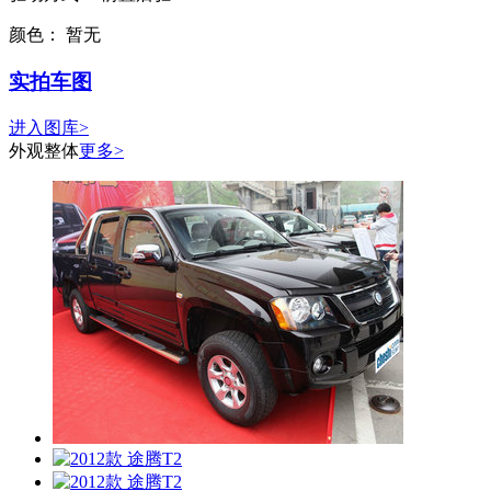
颜色：
暂无
实拍车图
进入图库>
外观整体
更多>