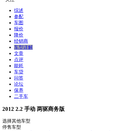
综述
参配
车图
报价
降价
经销商
车型详解
文章
点评
能耗
车贷
问答
论坛
保养
二手车
2012 2.2 手动 两驱商务版
选择其他车型
停售车型