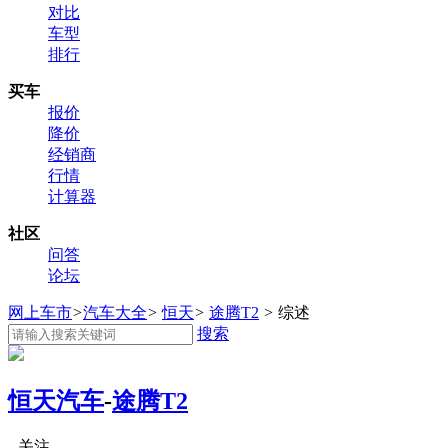
对比
车型
排行
买车
报价
降价
经销商
行情
计算器
社区
问答
论坛
网上车市
>
汽车大全
>
恒天
>
途腾T2
>
综述
搜索
恒天汽车
-
途腾T2
关注