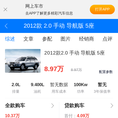
网上车市
打开APP
去APP了解更多精彩汽车信息
2012款 2.0 手动 导航版 5座
综述
文章
参配
图片
经销商
点评
2012款2.0 手动 导航版 5座
8.97万
8.97万
配置参数
2.0L
9.400L
暂无数据
100Kw
暂无
排量
油耗
用车成本
功率
3年保值率
全款购车
贷款购车
10.37万
首付：
4.09万