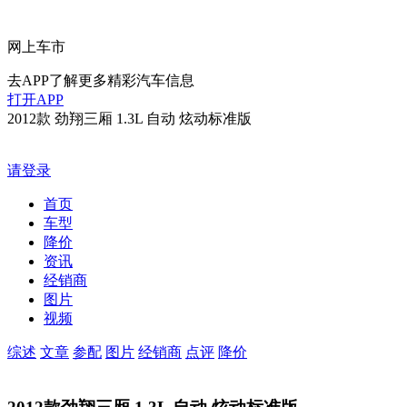
网上车市
去APP了解更多精彩汽车信息
打开APP
2012款 劲翔三厢 1.3L 自动 炫动标准版
请登录
首页
车型
降价
资讯
经销商
图片
视频
综述
文章
参配
图片
经销商
点评
降价