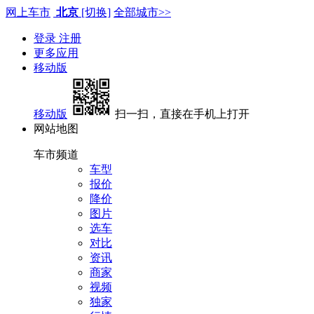
网上车市
北京
[切换]
全部城市>>
登录
注册
更多应用
移动版
移动版
扫一扫，直接在手机上打开
网站地图
车市频道
车型
报价
降价
图片
选车
对比
资讯
商家
视频
独家