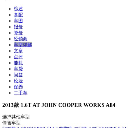
综述
参配
车图
报价
降价
经销商
车型详解
文章
点评
能耗
车贷
问答
论坛
保养
二手车
2013款 1.6T AT JOHN COOPER WORKS All4
选择其他车型
停售车型