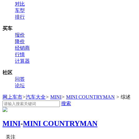
对比
车型
排行
买车
报价
降价
经销商
行情
计算器
社区
问答
论坛
网上车市
>
汽车大全
>
MINI
>
MINI COUNTRYMAN
>
综述
搜索
MINI
-
MINI COUNTRYMAN
关注