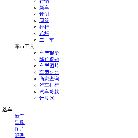
行情
新车
评测
问答
排行
论坛
二手车
车市工具
车型报价
降价促销
车型图片
车型对比
商家查询
汽车排行
汽车贷款
计算器
选车
新车
导购
图片
评测