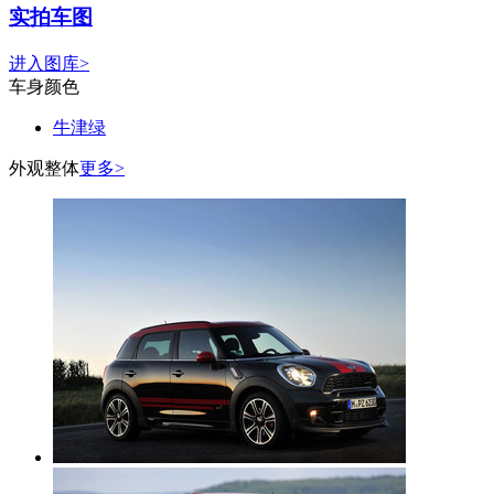
实拍车图
进入图库>
车身颜色
牛津绿
外观整体
更多>