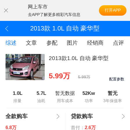
网上车市
打开APP
去APP了解更多精彩汽车信息
2013款 1.0L 自动 豪华型
综述
文章
参配
图片
经销商
点评
2013款1.0L 自动 豪华型
5.99万
5.99万
配置参数
1.0L
5.7L
暂无数据
52Kw
暂无
排量
油耗
用车成本
功率
3年保值率
全款购车
贷款购车
6.8万
首付：
2.6万