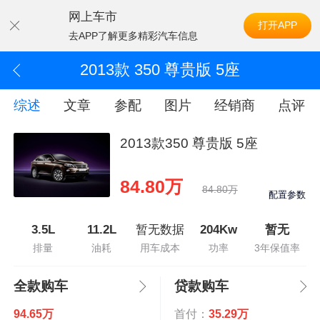
网上车市
打开APP
去APP了解更多精彩汽车信息
2013款 350 尊贵版 5座
综述
文章
参配
图片
经销商
点评
2013款350 尊贵版 5座
84.80万
84.80万
配置参数
3.5L
11.2L
暂无数据
204Kw
暂无
排量
油耗
用车成本
功率
3年保值率
全款购车
贷款购车
94.65万
首付：
35.29万