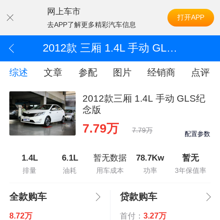
网上车市
打开APP
去APP了解更多精彩汽车信息
2012款 三厢 1.4L 手动 GLS纪念版
综述
文章
参配
图片
经销商
点评
2012款三厢 1.4L 手动 GLS纪
念版
7.79万
7.79万
配置参数
1.4L
6.1L
暂无数据
78.7Kw
暂无
排量
油耗
用车成本
功率
3年保值率
全款购车
贷款购车
8.72万
首付：
3.27万