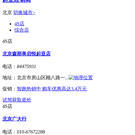
北京
切换城市>
4S店
综合店
4S店
北京森那美启悦起亚店
电话：
84475931
地址：
北京市房山区顾八路一...
促销：
智跑热销中 购车优惠高达3.4万元
试驾
获取底价
4S店
北京广大行
电话：
010-67672288