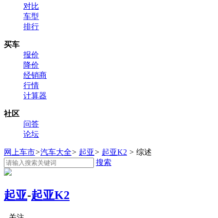
对比
车型
排行
买车
报价
降价
经销商
行情
计算器
社区
问答
论坛
网上车市
>
汽车大全
>
起亚
>
起亚K2
>
综述
搜索
起亚
-
起亚K2
关注