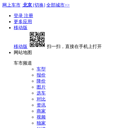
网上车市
北京
[切换]
全部城市>>
登录
注册
更多应用
移动版
移动版
扫一扫，直接在手机上打开
网站地图
车市频道
车型
报价
降价
图片
选车
对比
资讯
商家
视频
独家