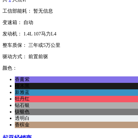
工信部能耗：
暂无信息
变速箱：
自动
发动机：
1.4L
107马力L4
整车质保：
三年或5万公里
驱动方式：
前置前驱
颜色：
香薰紫
檀木黑
新雅蓝
牡丹红
钻石银
钛银色
透明白
香槟金
起亚经销商