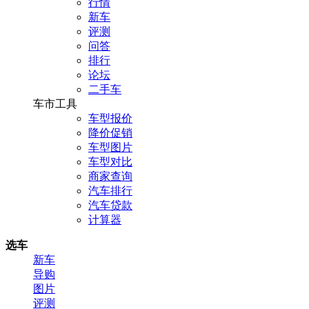
行情
新车
评测
问答
排行
论坛
二手车
车市工具
车型报价
降价促销
车型图片
车型对比
商家查询
汽车排行
汽车贷款
计算器
选车
新车
导购
图片
评测