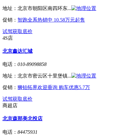
地址：
北京市朝阳区南四环东...
促销：
智跑全系热销中 10.58万元起售
试驾
获取底价
4S店
北京鑫达汇城
电话：
010-89098858
地址：
北京市密云区十里堡镇...
促销：
狮铂拓界欢迎垂询 购车优惠5.7万
试驾
获取底价
商超店
北京森那美北投店
电话：
84475931