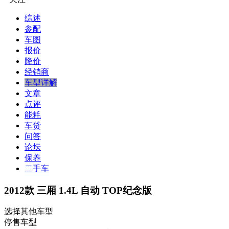
综述
参配
车图
报价
降价
经销商
车型详解
文章
点评
能耗
车贷
问答
论坛
保养
二手车
2012款 三厢 1.4L 自动 TOP纪念版
选择其他车型
停售车型