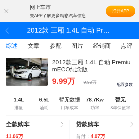
网上车市
打开APP
去APP了解更多精彩汽车信息
2012款 三厢 1.4L 自动 PremiumECO纪念版
综述
文章
参配
图片
经销商
点评
2012款三厢 1.4L 自动 Premiu
mECO纪念版
9.99万
9.99万
配置参数
1.4L
6.5L
暂无数据
78.7Kw
暂无
排量
油耗
用车成本
功率
3年保值率
全款购车
贷款购车
11.06万
首付：
4.07万