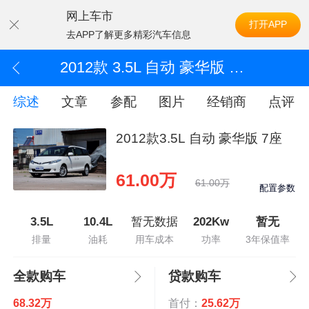
网上车市
打开APP
去APP了解更多精彩汽车信息
2012款 3.5L 自动 豪华版 7座
综述
文章
参配
图片
经销商
点评
2012款3.5L 自动 豪华版 7座
61.00万
61.00万
配置参数
3.5L
10.4L
暂无数据
202Kw
暂无
排量
油耗
用车成本
功率
3年保值率
全款购车
贷款购车
68.32万
首付：
25.62万