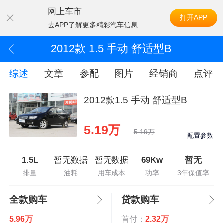
网上车市
打开APP
去APP了解更多精彩汽车信息
2012款 1.5 手动 舒适型B
综述
文章
参配
图片
经销商
点评
2012款1.5 手动 舒适型B
5.19万
5.19万
配置参数
1.5L
暂无数据
暂无数据
69Kw
暂无
排量
油耗
用车成本
功率
3年保值率
全款购车
贷款购车
5.96万
首付：
2.32万