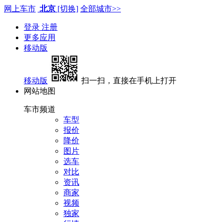
网上车市
北京
[切换]
全部城市>>
登录
注册
更多应用
移动版
移动版
扫一扫，直接在手机上打开
网站地图
车市频道
车型
报价
降价
图片
选车
对比
资讯
商家
视频
独家