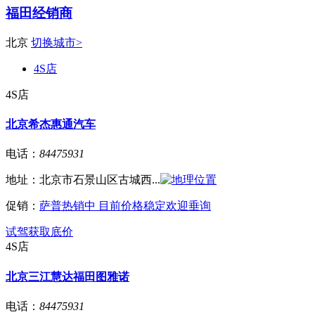
福田经销商
北京
切换城市>
4S店
4S店
北京希杰惠通汽车
电话：
84475931
地址：
北京市石景山区古城西...
促销：
萨普热销中 目前价格稳定欢迎垂询
试驾
获取底价
4S店
北京三江慧达福田图雅诺
电话：
84475931