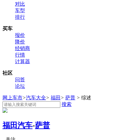
对比
车型
排行
买车
报价
降价
经销商
行情
计算器
社区
问答
论坛
网上车市
>
汽车大全
>
福田
>
萨普
>
综述
搜索
福田汽车
-
萨普
关注