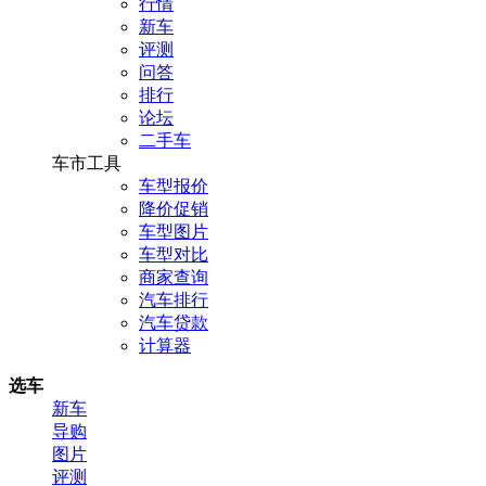
行情
新车
评测
问答
排行
论坛
二手车
车市工具
车型报价
降价促销
车型图片
车型对比
商家查询
汽车排行
汽车贷款
计算器
选车
新车
导购
图片
评测