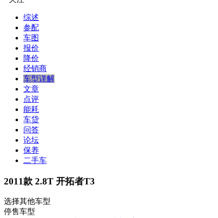
综述
参配
车图
报价
降价
经销商
车型详解
文章
点评
能耗
车贷
问答
论坛
保养
二手车
2011款 2.8T 开拓者T3
选择其他车型
停售车型