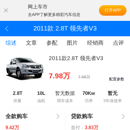
网上车市
打开APP
去APP了解更多精彩汽车信息
2011款 2.8T 领先者V3
综述
文章
参配
图片
经销商
点评
2011款2.8T 领先者V3
7.98万
7.98万
配置参数
2.8T
10L
暂无数据
70Kw
暂无
排量
油耗
用车成本
功率
3年保值率
全款购车
贷款购车
9.42万
首付：
3.83万