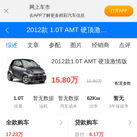
网上车市
打开APP
去APP了解更多精彩汽车信息
2012款 1.0T AMT 硬顶激情版
综述
文章
参配
图片
经销商
点评
2012款1.0T AMT 硬顶激情版
15.80万
15.80万
配置参数
1.0T
暂无数据
暂无数据
62Kw
暂无
排量
油耗
用车成本
功率
3年保值率
全款购车
贷款购车
17.23万
首付：
6.17万