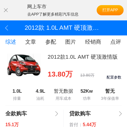
网上车市
打开APP
去APP了解更多精彩汽车信息
2012款 1.0L AMT 硬顶激情版
综述
文章
参配
图片
经销商
点评
2012款1.0L AMT 硬顶激情版
13.80万
13.80万
配置参数
1.0L
4.9L
暂无数据
52Kw
暂无
排量
油耗
用车成本
功率
3年保值率
全款购车
贷款购车
15.1万
首付：
5.44万