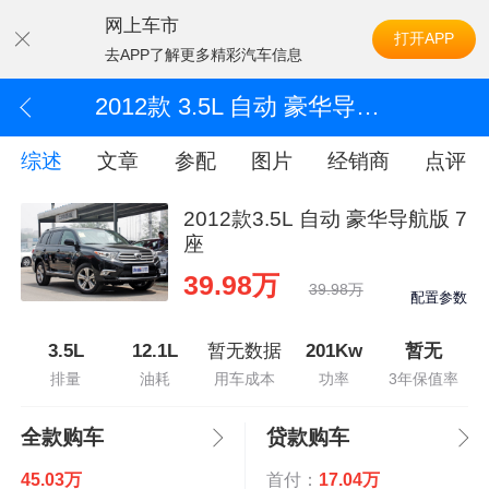
网上车市
打开APP
去APP了解更多精彩汽车信息
2012款 3.5L 自动 豪华导航版 7座
综述
文章
参配
图片
经销商
点评
2012款3.5L 自动 豪华导航版 7
座
39.98万
39.98万
配置参数
3.5L
12.1L
暂无数据
201Kw
暂无
排量
油耗
用车成本
功率
3年保值率
全款购车
贷款购车
45.03万
首付：
17.04万