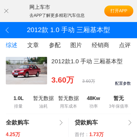
网上车市
打开APP
去APP了解更多精彩汽车信息
2012款 1.0 手动 三厢基本型
综述
文章
参配
图片
经销商
点评
2012款1.0 手动 三厢基本型
3.60万
3.60万
配置参数
1.0L
暂无数据
暂无数据
48Kw
暂无
排量
油耗
用车成本
功率
3年保值率
全款购车
贷款购车
4.25万
首付：
1.73万