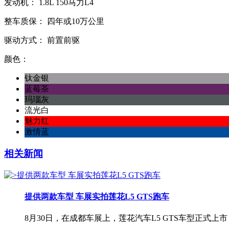
发动机：
1.8L
150马力L4
整车质保：
四年或10万公里
驱动方式：
前置前驱
颜色：
钛金银
蓝莓茶
玛瑙灰
流光白
魅力红
激情蓝
相关新闻
提供两款车型 车展实拍莲花L5 GTS跑车
8月30日，在成都车展上，莲花汽车L5 GTS车型正式上市，