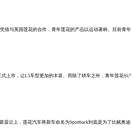
与英国莲花的合作，青年莲花的产品以运动著称。目前青年莲花主打
back正式上市，让L5车型更加的丰富。而除了轿车之外，青年莲花SU
争论甚嚣尘上，莲花汽车将新车命名为Sportback到底是为了比赋