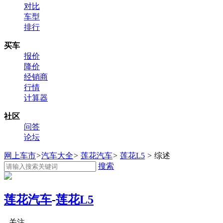
对比
车型
排行
买车
报价
降价
经销商
行情
计算器
社区
问答
论坛
网上车市
>
汽车大全
>
莲花汽车
>
莲花L5
>
综述
搜索
莲花汽车
-
莲花L5
关注