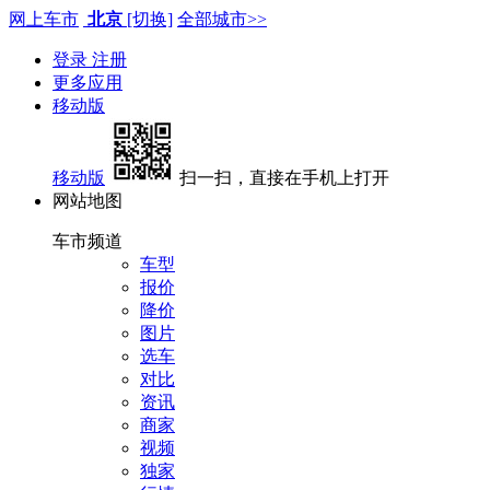
网上车市
北京
[切换]
全部城市>>
登录
注册
更多应用
移动版
移动版
扫一扫，直接在手机上打开
网站地图
车市频道
车型
报价
降价
图片
选车
对比
资讯
商家
视频
独家