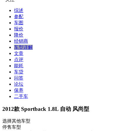
综述
参配
车图
报价
降价
经销商
车型详解
文章
点评
能耗
车贷
问答
论坛
保养
二手车
2012款 Sportback 1.8L 自动 风尚型
选择其他车型
停售车型