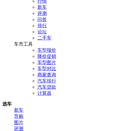
行情
新车
评测
问答
排行
论坛
二手车
车市工具
车型报价
降价促销
车型图片
车型对比
商家查询
汽车排行
汽车贷款
计算器
选车
新车
导购
图片
评测