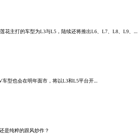
的车型为L3与L5，陆续还将推出L6、L7、L8、L9、...
V车型也会在明年面市，将以L3和L5平台开...
奥迪还是纯粹的跟风炒作？