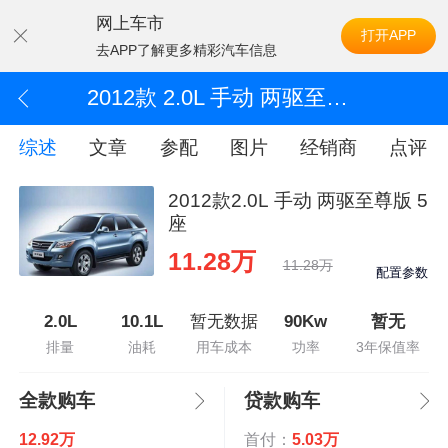
网上车市
打开APP
去APP了解更多精彩汽车信息
2012款 2.0L 手动 两驱至尊版 5座
综述
文章
参配
图片
经销商
点评
2012款2.0L 手动 两驱至尊版 5
座
11.28万
11.28万
配置参数
2.0L
10.1L
暂无数据
90Kw
暂无
排量
油耗
用车成本
功率
3年保值率
全款购车
贷款购车
12.92万
首付：
5.03万