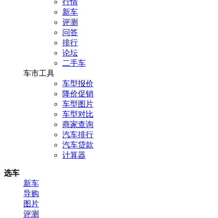
行情
新车
评测
问答
排行
论坛
二手车
车市工具
车型报价
降价促销
车型图片
车型对比
商家查询
汽车排行
汽车贷款
计算器
选车
新车
导购
图片
评测