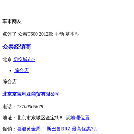
车市网友
点评了 众泰T600 2012款 手动 基本型
众泰经销商
北京
切换城市>
综合店
综合店
北京京宝利亚商贸有限公司
电话：
13700005678
地址：
北京市东城区金宝街8...
促销：
喜迎黄金周！ 斯巴鲁BRZ 最高优惠7万