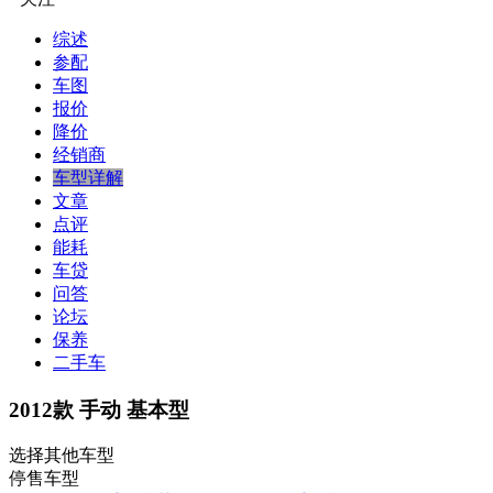
综述
参配
车图
报价
降价
经销商
车型详解
文章
点评
能耗
车贷
问答
论坛
保养
二手车
2012款 手动 基本型
选择其他车型
停售车型