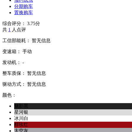
预约试驾
分期购车
置换购车
综合评分：
3.75分
共
1
人点评
工信部能耗：
暂无信息
变速箱：
手动
发动机：
-
整车质保：
暂无信息
驱动方式：
暂无信息
颜色：
魅影黑
星河银
冰川白
醇玫红
太空灰