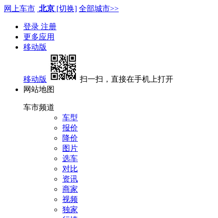
网上车市
北京
[切换]
全部城市>>
登录
注册
更多应用
移动版
移动版
扫一扫，直接在手机上打开
网站地图
车市频道
车型
报价
降价
图片
选车
对比
资讯
商家
视频
独家