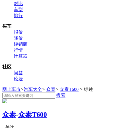
对比
车型
排行
买车
报价
降价
经销商
行情
计算器
社区
问答
论坛
网上车市
>
汽车大全
>
众泰
>
众泰T600
>
综述
搜索
众泰
-
众泰T600
关注