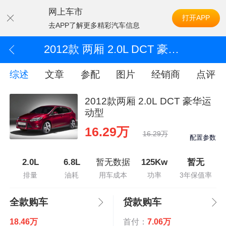
网上车市
打开APP
去APP了解更多精彩汽车信息
2012款 两厢 2.0L DCT 豪华运动型
综述
文章
参配
图片
经销商
点评
2012款两厢 2.0L DCT 豪华运
动型
16.29万
16.29万
配置参数
2.0L
6.8L
暂无数据
125Kw
暂无
排量
油耗
用车成本
功率
3年保值率
全款购车
贷款购车
18.46万
首付：
7.06万