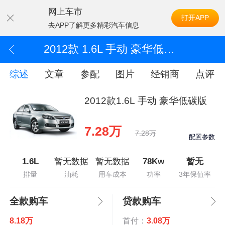
网上车市
打开APP
去APP了解更多精彩汽车信息
2012款 1.6L 手动 豪华低碳版
综述
文章
参配
图片
经销商
点评
2012款1.6L 手动 豪华低碳版
7.28万
7.28万
配置参数
1.6L
暂无数据
暂无数据
78Kw
暂无
排量
油耗
用车成本
功率
3年保值率
全款购车
贷款购车
8.18万
首付：
3.08万