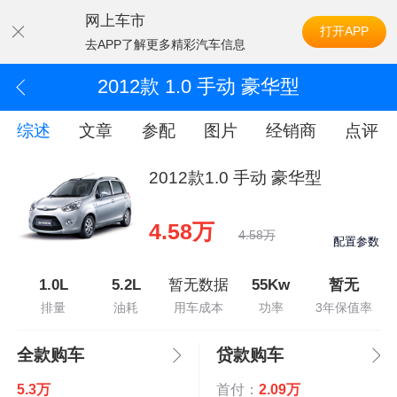
网上车市
打开APP
去APP了解更多精彩汽车信息
2012款 1.0 手动 豪华型
综述
文章
参配
图片
经销商
点评
2012款1.0 手动 豪华型
4.58万
4.58万
配置参数
1.0L
5.2L
暂无数据
55Kw
暂无
排量
油耗
用车成本
功率
3年保值率
全款购车
贷款购车
5.3万
首付：
2.09万