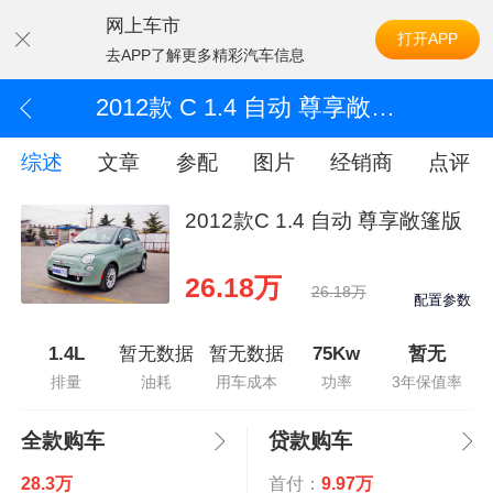
网上车市
打开APP
去APP了解更多精彩汽车信息
2012款 C 1.4 自动 尊享敞篷版
综述
文章
参配
图片
经销商
点评
2012款C 1.4 自动 尊享敞篷版
26.18万
26.18万
配置参数
1.4L
暂无数据
暂无数据
75Kw
暂无
排量
油耗
用车成本
功率
3年保值率
全款购车
贷款购车
28.3万
首付：
9.97万