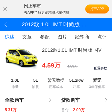
网上车市
打开APP
去APP了解更多精彩汽车信息
2012款 1.0L IMT 时尚版 国V
综述
文章
参配
图片
经销商
点评
2012款1.0L IMT 时尚版 国V
4.59万
4.59万
配置参数
1.0L
5L
暂无数据
51.2Kw
暂无
排量
油耗
用车成本
功率
3年保值率
全款购车
贷款购车
5.31万
首付：
2.09万