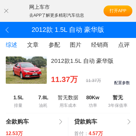
网上车市
打开APP
去APP了解更多精彩汽车信息
2012款 1.5L 自动 豪华版
综述
文章
参配
图片
经销商
点评
2012款1.5L 自动 豪华版
11.37万
11.37万
配置参数
1.5L
7.8L
暂无数据
80Kw
暂无
排量
油耗
用车成本
功率
3年保值率
全款购车
贷款购车
12.53万
首付：
4.57万