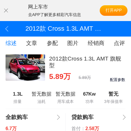
网上车市
打开APP
去APP了解更多精彩汽车信息
2012款 Cross 1.3L AMT 旗舰型
综述
文章
参配
图片
经销商
点评
2012款Cross 1.3L AMT 旗舰
型
5.89万
5.89万
配置参数
1.3L
暂无数据
暂无数据
67Kw
暂无
排量
油耗
用车成本
功率
3年保值率
全款购车
贷款购车
6.7万
首付：
2.58万