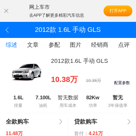
网上车市
打开APP
去APP了解更多精彩汽车信息
2012款 1.6L 手动 GLS
综述
文章
参配
图片
经销商
点评
2012款1.6L 手动 GLS
10.38万
10.38万
配置参数
1.6L
7.100L
暂无数据
82Kw
暂无
排量
油耗
用车成本
功率
3年保值率
全款购车
贷款购车
11.48万
首付：
4.21万