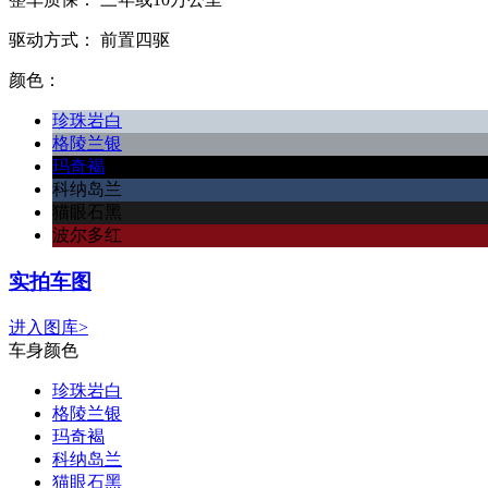
驱动方式：
前置四驱
颜色：
珍珠岩白
格陵兰银
玛奇褐
科纳岛兰
猫眼石黑
波尔多红
实拍车图
进入图库>
车身颜色
珍珠岩白
格陵兰银
玛奇褐
科纳岛兰
猫眼石黑