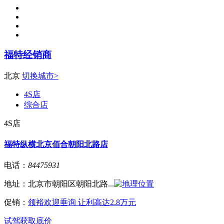
福特经销商
北京
切换城市>
4S店
综合店
4S店
福特纵横北京佰合朝阳北路店
电话：
84475931
地址：
北京市朝阳区朝阳北路...
促销：
领裕欢迎垂询 让利高达2.8万元
试驾
获取底价