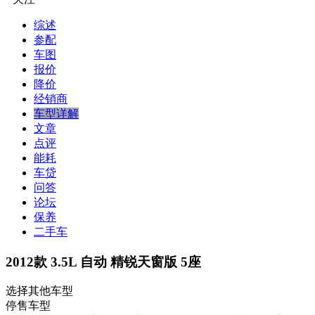
综述
参配
车图
报价
降价
经销商
车型详解
文章
点评
能耗
车贷
问答
论坛
保养
二手车
2012款 3.5L 自动 精锐天窗版 5座
选择其他车型
停售车型