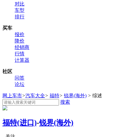
对比
车型
排行
买车
报价
降价
经销商
行情
计算器
社区
问答
论坛
网上车市
>
汽车大全
>
福特
>
锐界(海外)
>
综述
搜索
福特(进口)
-
锐界(海外)
关注