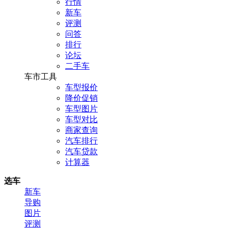
行情
新车
评测
问答
排行
论坛
二手车
车市工具
车型报价
降价促销
车型图片
车型对比
商家查询
汽车排行
汽车贷款
计算器
选车
新车
导购
图片
评测