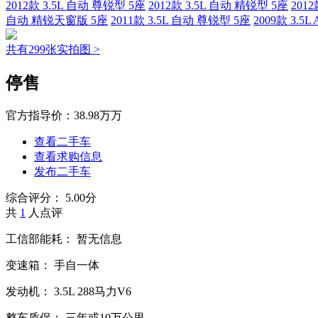
2012款 3.5L 自动 尊锐型 5座
2012款 3.5L 自动 精锐型 5座
201
自动 精锐天窗版 5座
2011款 3.5L 自动 尊锐型 5座
2009款 3.5L
共有299张实拍图 >
停售
官方指导价：
38.98万万
查看二手车
查看求购信息
发布二手车
综合评分：
5.00分
共
1
人点评
工信部能耗：
暂无信息
变速箱：
手自一体
发动机：
3.5L
288马力V6
整车质保：
三年或10万公里