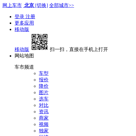
网上车市
北京
[切换]
全部城市>>
登录
注册
更多应用
移动版
移动版
扫一扫，直接在手机上打开
网站地图
车市频道
车型
报价
降价
图片
选车
对比
资讯
商家
视频
独家