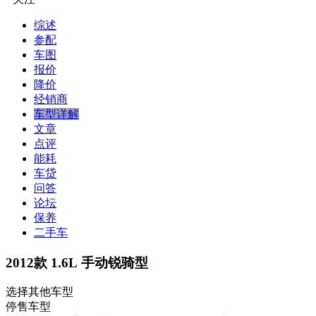
综述
参配
车图
报价
降价
经销商
车型详解
文章
点评
能耗
车贷
问答
论坛
保养
二手车
2012款 1.6L 手动锐骑型
选择其他车型
停售车型