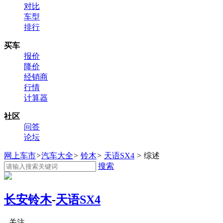
对比
车型
排行
买车
报价
降价
经销商
行情
计算器
社区
问答
论坛
网上车市
>
汽车大全
>
铃木
>
天语SX4
>
综述
搜索
长安铃木
-
天语SX4
关注