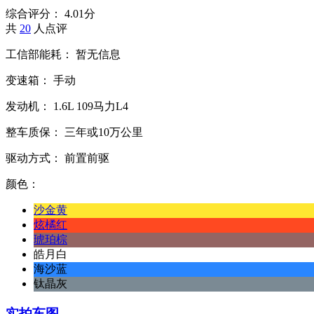
综合评分：
4.01分
共
20
人点评
工信部能耗：
暂无信息
变速箱：
手动
发动机：
1.6L
109马力L4
整车质保：
三年或10万公里
驱动方式：
前置前驱
颜色：
沙金黄
炫橘红
琥珀棕
皓月白
海沙蓝
钛晶灰
实拍车图