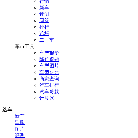
行情
新车
评测
问答
排行
论坛
二手车
车市工具
车型报价
降价促销
车型图片
车型对比
商家查询
汽车排行
汽车贷款
计算器
选车
新车
导购
图片
评测