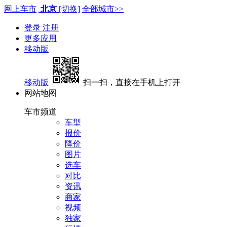
网上车市
北京
[切换]
全部城市>>
登录
注册
更多应用
移动版
移动版
扫一扫，直接在手机上打开
网站地图
车市频道
车型
报价
降价
图片
选车
对比
资讯
商家
视频
独家