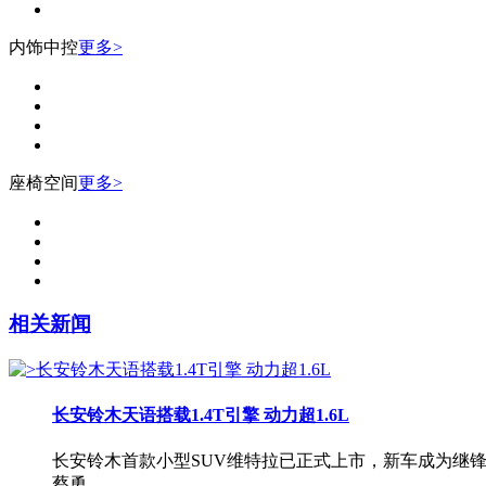
内饰中控
更多>
座椅空间
更多>
相关新闻
长安铃木天语搭载1.4T引擎 动力超1.6L
长安铃木首款小型SUV维特拉已正式上市，新车成为继
蔡勇...