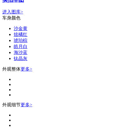
进入图库>
车身颜色
沙金黄
炫橘红
琥珀棕
皓月白
海沙蓝
钛晶灰
外观整体
更多>
外观细节
更多>