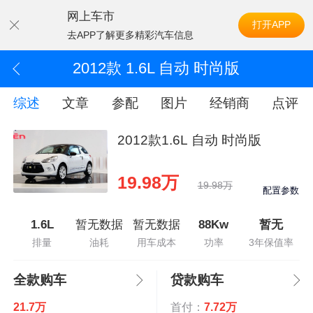
网上车市
打开APP
去APP了解更多精彩汽车信息
2012款 1.6L 自动 时尚版
综述
文章
参配
图片
经销商
点评
2012款1.6L 自动 时尚版
19.98万
19.98万
配置参数
1.6L
暂无数据
暂无数据
88Kw
暂无
排量
油耗
用车成本
功率
3年保值率
全款购车
贷款购车
21.7万
首付：
7.72万