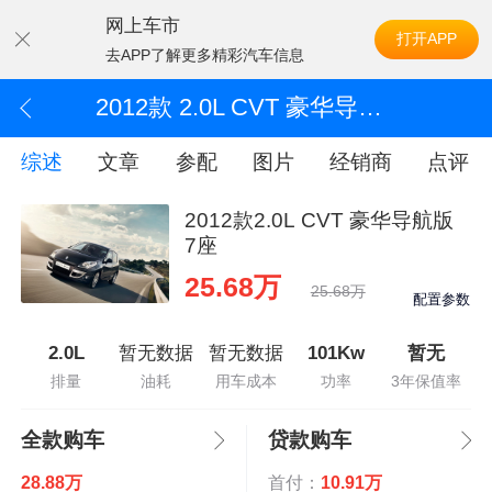
网上车市
打开APP
去APP了解更多精彩汽车信息
2012款 2.0L CVT 豪华导航版 7座
综述
文章
参配
图片
经销商
点评
2012款2.0L CVT 豪华导航版
7座
25.68万
25.68万
配置参数
2.0L
暂无数据
暂无数据
101Kw
暂无
排量
油耗
用车成本
功率
3年保值率
全款购车
贷款购车
28.88万
首付：
10.91万