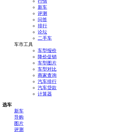
行情
新车
评测
问答
排行
论坛
二手车
车市工具
车型报价
降价促销
车型图片
车型对比
商家查询
汽车排行
汽车贷款
计算器
选车
新车
导购
图片
评测