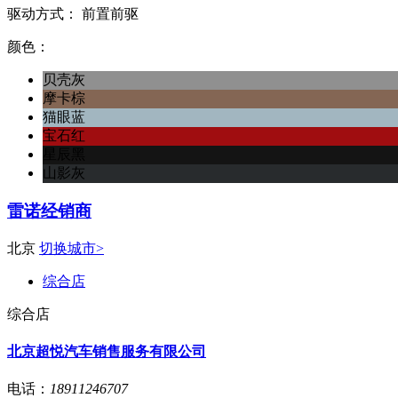
驱动方式：
前置前驱
颜色：
贝壳灰
摩卡棕
猫眼蓝
宝石红
星辰黑
山影灰
雷诺经销商
北京
切换城市>
综合店
综合店
北京超悦汽车销售服务有限公司
电话：
18911246707