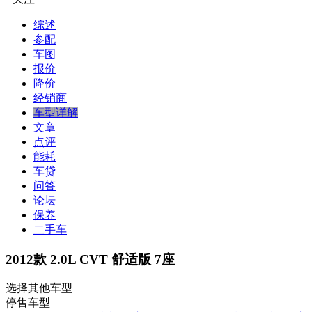
综述
参配
车图
报价
降价
经销商
车型详解
文章
点评
能耗
车贷
问答
论坛
保养
二手车
2012款 2.0L CVT 舒适版 7座
选择其他车型
停售车型