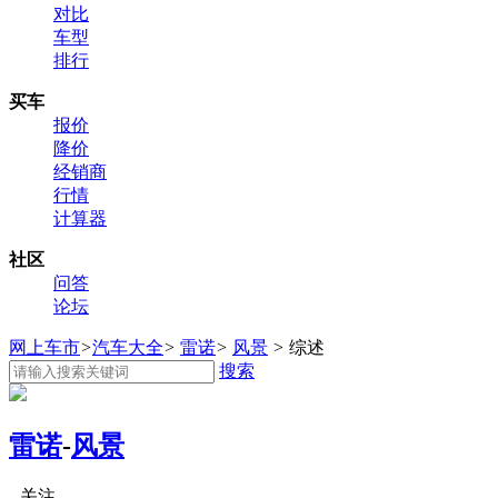
对比
车型
排行
买车
报价
降价
经销商
行情
计算器
社区
问答
论坛
网上车市
>
汽车大全
>
雷诺
>
风景
>
综述
搜索
雷诺
-
风景
关注