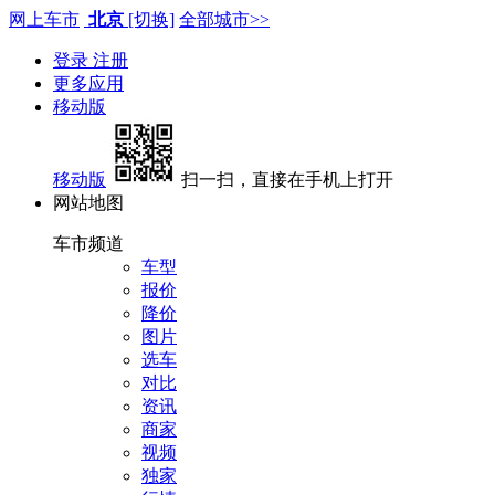
网上车市
北京
[切换]
全部城市>>
登录
注册
更多应用
移动版
移动版
扫一扫，直接在手机上打开
网站地图
车市频道
车型
报价
降价
图片
选车
对比
资讯
商家
视频
独家