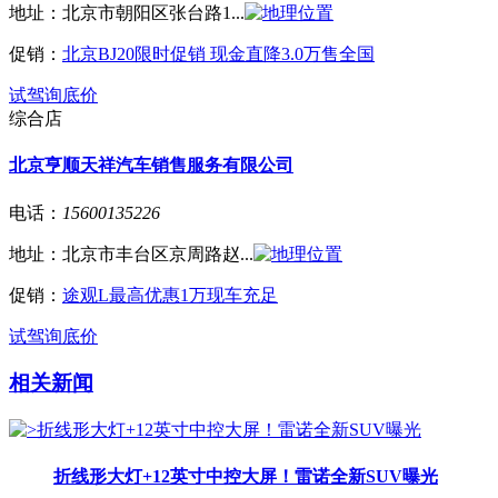
地址：
北京市朝阳区张台路1...
促销：
北京BJ20限时促销 现金直降3.0万售全国
试驾
询底价
综合店
北京亨顺天祥汽车销售服务有限公司
电话：
15600135226
地址：
北京市丰台区京周路赵...
促销：
途观L最高优惠1万现车充足
试驾
询底价
相关新闻
折线形大灯+12英寸中控大屏！雷诺全新SUV曝光