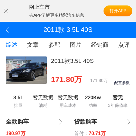
网上车市
打开APP
去APP了解更多精彩汽车信息
2011款 3.5L 40S
综述
文章
参配
图片
经销商
点评
2011款3.5L 40S
171.80万
171.80万
配置参数
3.5L
暂无数据
暂无数据
220Kw
暂无
排量
油耗
用车成本
功率
3年保值率
全款购车
贷款购车
190.97万
首付：
70.71万