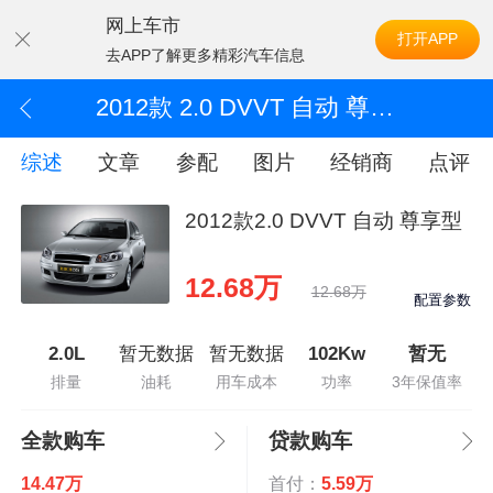
网上车市
打开APP
去APP了解更多精彩汽车信息
2012款 2.0 DVVT 自动 尊享型
综述
文章
参配
图片
经销商
点评
2012款2.0 DVVT 自动 尊享型
12.68万
12.68万
配置参数
2.0L
暂无数据
暂无数据
102Kw
暂无
排量
油耗
用车成本
功率
3年保值率
全款购车
贷款购车
14.47万
首付：
5.59万