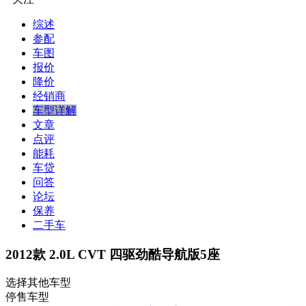
综述
参配
车图
报价
降价
经销商
车型详解
文章
点评
能耗
车贷
问答
论坛
保养
二手车
2012款 2.0L CVT 四驱劲酷导航版5座
选择其他车型
停售车型