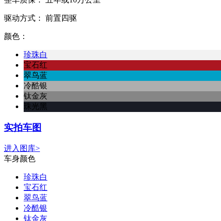
驱动方式：
前置四驱
颜色：
珍珠白
宝石红
翠鸟蓝
冷酷银
钛金灰
珠光黑
实拍车图
进入图库>
车身颜色
珍珠白
宝石红
翠鸟蓝
冷酷银
钛金灰