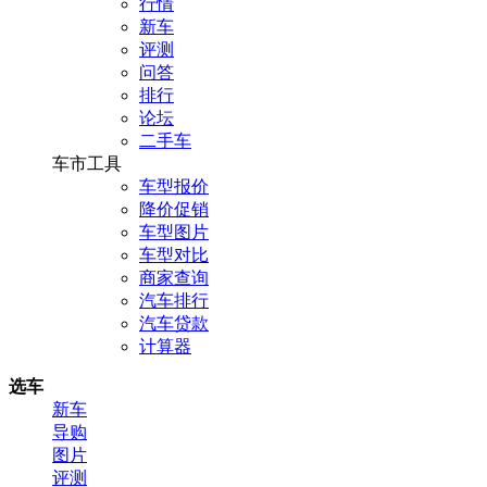
行情
新车
评测
问答
排行
论坛
二手车
车市工具
车型报价
降价促销
车型图片
车型对比
商家查询
汽车排行
汽车贷款
计算器
选车
新车
导购
图片
评测