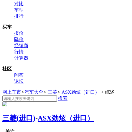
对比
车型
排行
买车
报价
降价
经销商
行情
计算器
社区
问答
论坛
网上车市
>
汽车大全
>
三菱
>
ASX劲炫（进口）
>
综述
搜索
三菱(进口)
-
ASX劲炫（进口）
关注