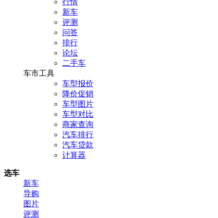
行情
新车
评测
问答
排行
论坛
二手车
车市工具
车型报价
降价促销
车型图片
车型对比
商家查询
汽车排行
汽车贷款
计算器
选车
新车
导购
图片
评测