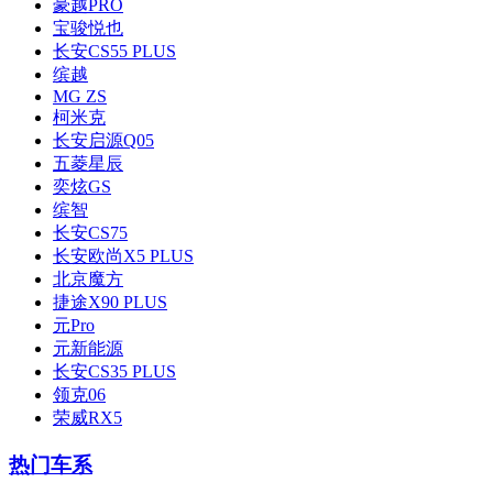
豪越PRO
宝骏悦也
长安CS55 PLUS
缤越
MG ZS
柯米克
长安启源Q05
五菱星辰
奕炫GS
缤智
长安CS75
长安欧尚X5 PLUS
北京魔方
捷途X90 PLUS
元Pro
元新能源
长安CS35 PLUS
领克06
荣威RX5
热门车系