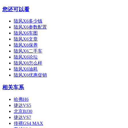
您还可以看
陆风X6多少钱
陆风X6参数配置
陆风X6车图
陆风X6文章
陆风X6保养
陆风X6二手车
陆风X6论坛
陆风X6怎么样
陆风X6油耗
陆风X6优惠促销
相关车系
哈弗H6
捷达VS5
北京BJ30
捷达VS7
传祺GS4 MAX