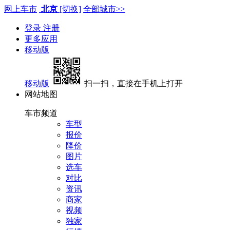
网上车市
北京
[切换]
全部城市>>
登录
注册
更多应用
移动版
移动版
扫一扫，直接在手机上打开
网站地图
车市频道
车型
报价
降价
图片
选车
对比
资讯
商家
视频
独家