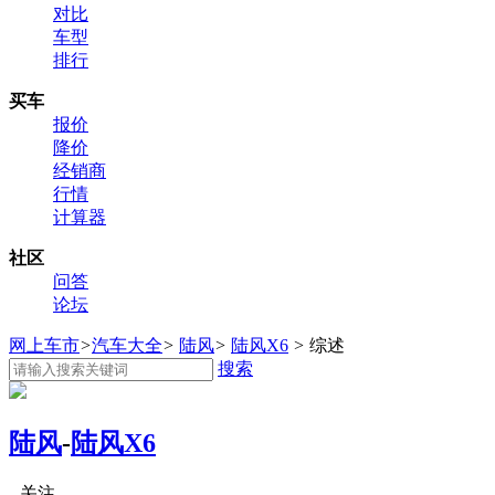
对比
车型
排行
买车
报价
降价
经销商
行情
计算器
社区
问答
论坛
网上车市
>
汽车大全
>
陆风
>
陆风X6
>
综述
搜索
陆风
-
陆风X6
关注