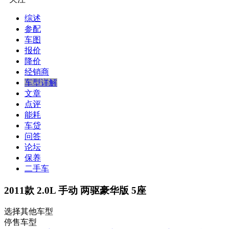
综述
参配
车图
报价
降价
经销商
车型详解
文章
点评
能耗
车贷
问答
论坛
保养
二手车
2011款 2.0L 手动 两驱豪华版 5座
选择其他车型
停售车型