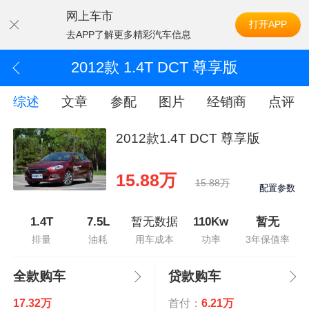
网上车市
打开APP
去APP了解更多精彩汽车信息
2012款 1.4T DCT 尊享版
综述
文章
参配
图片
经销商
点评
2012款1.4T DCT 尊享版
15.88万
15.88万
配置参数
1.4T
7.5L
暂无数据
110Kw
暂无
排量
油耗
用车成本
功率
3年保值率
全款购车
贷款购车
17.32万
首付：
6.21万