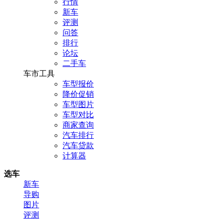
行情
新车
评测
问答
排行
论坛
二手车
车市工具
车型报价
降价促销
车型图片
车型对比
商家查询
汽车排行
汽车贷款
计算器
选车
新车
导购
图片
评测