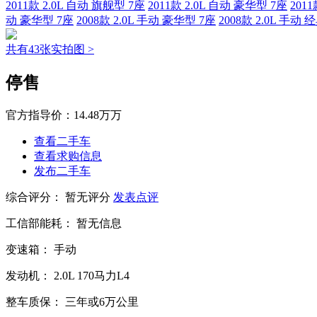
2011款 2.0L 自动 旗舰型 7座
2011款 2.0L 自动 豪华型 7座
201
动 豪华型 7座
2008款 2.0L 手动 豪华型 7座
2008款 2.0L 手动 
共有43张实拍图 >
停售
官方指导价：
14.48万万
查看二手车
查看求购信息
发布二手车
综合评分：
暂无评分
发表点评
工信部能耗：
暂无信息
变速箱：
手动
发动机：
2.0L
170马力L4
整车质保：
三年或6万公里