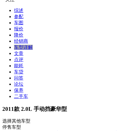
综述
参配
车图
报价
降价
经销商
车型详解
文章
点评
能耗
车贷
问答
论坛
保养
二手车
2011款 2.0L 手动挡豪华型
选择其他车型
停售车型