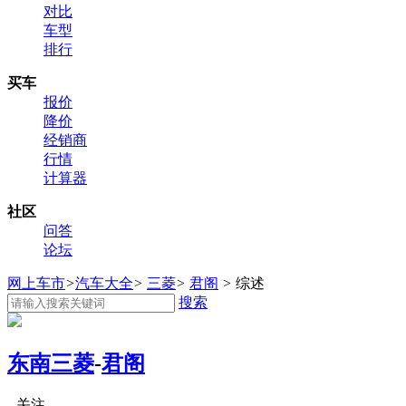
对比
车型
排行
买车
报价
降价
经销商
行情
计算器
社区
问答
论坛
网上车市
>
汽车大全
>
三菱
>
君阁
>
综述
搜索
东南三菱
-
君阁
关注