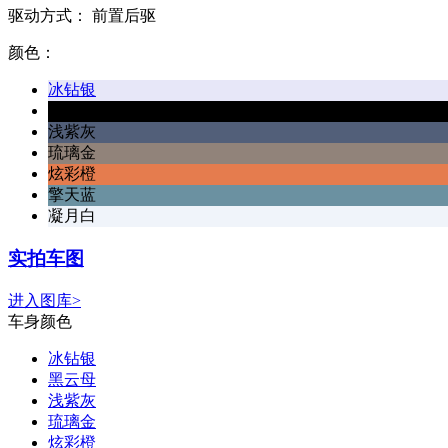
驱动方式：
前置后驱
颜色：
冰钻银
黑云母
浅紫灰
琉璃金
炫彩橙
擎天蓝
凝月白
实拍车图
进入图库>
车身颜色
冰钻银
黑云母
浅紫灰
琉璃金
炫彩橙