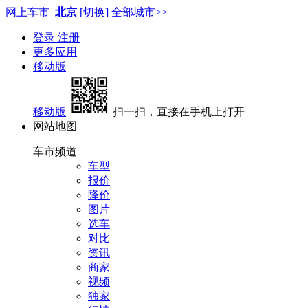
网上车市
北京
[切换]
全部城市>>
登录
注册
更多应用
移动版
移动版
扫一扫，直接在手机上打开
网站地图
车市频道
车型
报价
降价
图片
选车
对比
资讯
商家
视频
独家