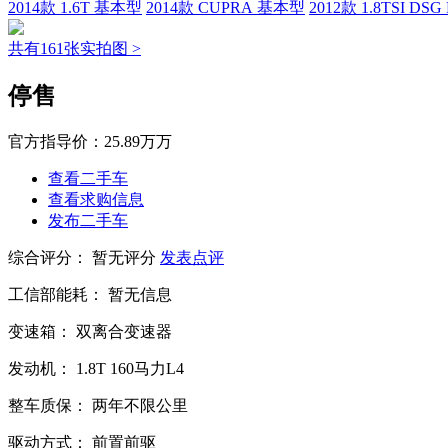
2014款 1.6T 基本型
2014款 CUPRA 基本型
2012款 1.8TSI DSG
共有161张实拍图 >
停售
官方指导价：
25.89万万
查看二手车
查看求购信息
发布二手车
综合评分：
暂无评分
发表点评
工信部能耗：
暂无信息
变速箱：
双离合变速器
发动机：
1.8T
160马力L4
整车质保：
两年不限公里
驱动方式：
前置前驱