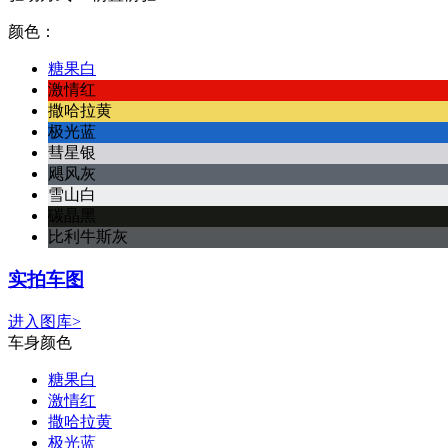
颜色：
糖果白
激情红
撒哈拉黄
极光蓝
彗星银
飓风灰
雪山白
碳晶黑
比利牛斯灰
实拍车图
进入图库>
车身颜色
糖果白
激情红
撒哈拉黄
极光蓝