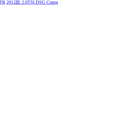
 FR
2012款 2.0TSI DSG Cupra