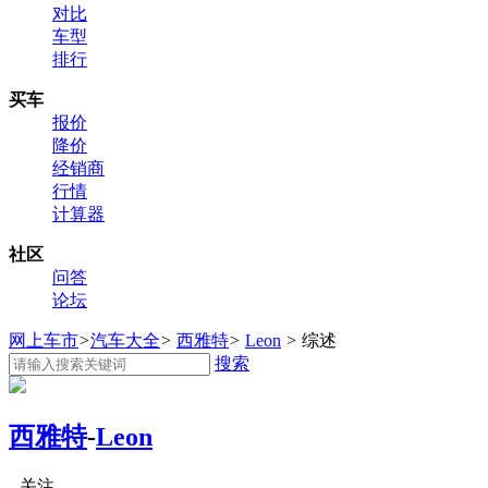
对比
车型
排行
买车
报价
降价
经销商
行情
计算器
社区
问答
论坛
网上车市
>
汽车大全
>
西雅特
>
Leon
>
综述
搜索
西雅特
-
Leon
关注