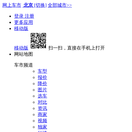
网上车市
北京
[切换]
全部城市>>
登录
注册
更多应用
移动版
移动版
扫一扫，直接在手机上打开
网站地图
车市频道
车型
报价
降价
图片
选车
对比
资讯
商家
视频
独家