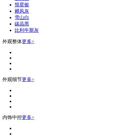
彗星银
飓风灰
雪山白
碳晶黑
比利牛斯灰
外观整体
更多>
外观细节
更多>
内饰中控
更多>