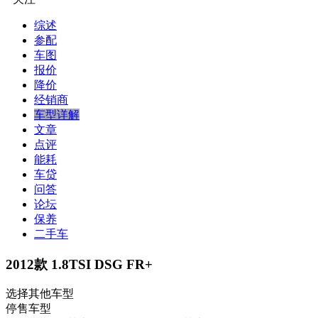
综述
参配
车图
报价
降价
经销商
车型详解
文章
点评
能耗
车贷
问答
论坛
保养
二手车
2012款 1.8TSI DSG FR+
选择其他车型
停售车型