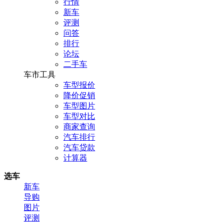
行情
新车
评测
问答
排行
论坛
二手车
车市工具
车型报价
降价促销
车型图片
车型对比
商家查询
汽车排行
汽车贷款
计算器
选车
新车
导购
图片
评测