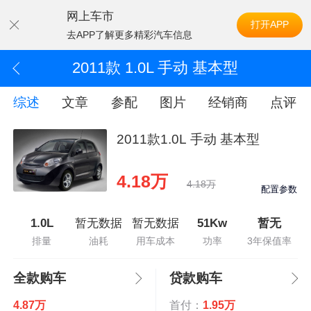
网上车市
打开APP
去APP了解更多精彩汽车信息
2011款 1.0L 手动 基本型
综述
文章
参配
图片
经销商
点评
2011款1.0L 手动 基本型
4.18万
4.18万
配置参数
1.0L
暂无数据
暂无数据
51Kw
暂无
排量
油耗
用车成本
功率
3年保值率
全款购车
贷款购车
4.87万
首付：
1.95万